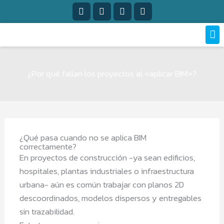
Ir
Facebook-
Instagram
Linkedin-
Tiktok
f
in
al
Mai
contenido
Me
¿Por qué fallan los proyectos al «aplicar BIM»?
¿Qué pasa cuando no se aplica BIM
correctamente?
En proyectos de construcción -ya sean edificios,
hospitales, plantas industriales o infraestructura
urbana- aún es común trabajar con planos 2D
descoordinados, modelos dispersos y entregables
sin trazabilidad.